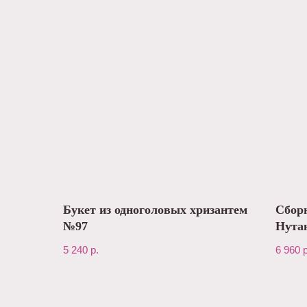
Букет из одноголовых хризантем
Сборн
№97
Нутан
№195
5 240
р.
6 960
р