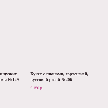
анцузких
Букет с пионами, гортензией,
томы №129
кустовой розой №206
9 150
р.