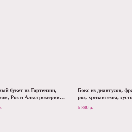
ый букет из Гортензии,
Бокс из диантусов, фр
ом, Роз и Альстромерии
роз, хризантемы, эус
.
5 880
р.