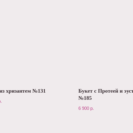
из хризантем №131
Букет с Протеей и эус
№185
.
6 900
р.