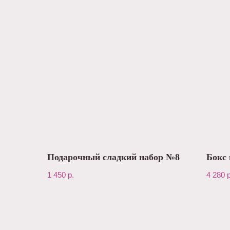
Подарочный сладкий набор №8
Бокс 
1 450
р.
4 280
р