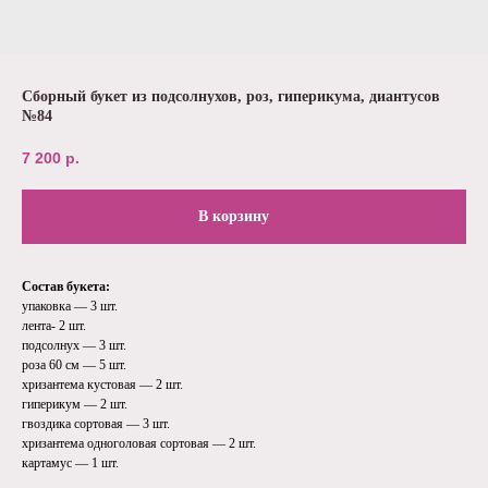
Сборный букет из подсолнухов, роз, гиперикума, диантусов
№84
7 200
р.
В корзину
Состав букета:
упаковка — 3 шт.
лента- 2 шт.
подсолнух — 3 шт.
роза 60 см — 5 шт.
хризантема кустовая — 2 шт.
гиперикум — 2 шт.
гвоздика сортовая — 3 шт.
хризантема одноголовая сортовая — 2 шт.
картамус — 1 шт.