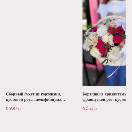
Сборный букет из гортензии,
Корзина из хризантемы,
кустовой розы, дельфиниума,
французкой роз, кустово
маттиолы №91
№139
8 920
6 350
р.
р.