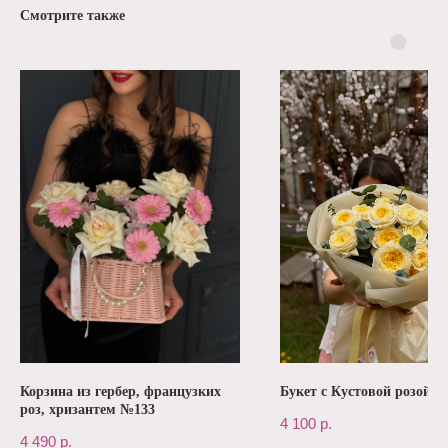
Смотрите также
Корзина из гербер, французких
Букет с Кустовой розой 
роз, хризантем №133
4 100
р.
4 490
р.