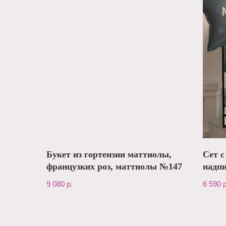
Букет из гортензии маттиолы,
Сет с
французких роз, маттиолы №147
надп
9 080
р.
6 590
р