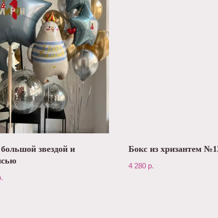
 большой звездой и
Бокс из хризантем №1
исью
4 280
р.
.