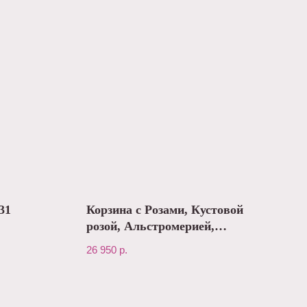
31
Корзина с Розами, Кустовой
розой, Альстромерией,
Эустомой, Диантусами №204
26 950
р.