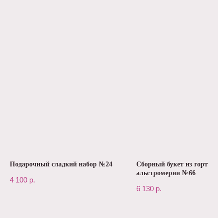
Подарочный сладкий набор №24
Сборный букет из гортенз
альстромерии №66
4 100
р.
6 130
р.