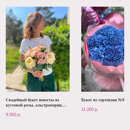
Свадебный букет невесты из
Букет из гортензии №97
кустовой розы, альстромерии,
11 260
р.
пионовидной розы №159
9 050
р.