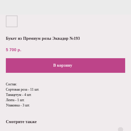
Букет из Премиум розы Эквадор №193
5 700
р.
В корзину
Состав:
Сортовая роза - 11 шт.
Танацетум - 4 шт.
Лента - 1 шт.
Упаковка - 3 шт.
Смотрите также