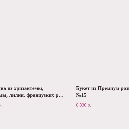
на из хризантемы,
Букет из Премиум ро
мы, лилии, французких роз
№15
.
8 830
р.