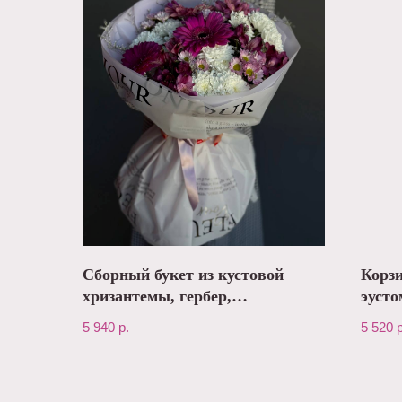
Сборный букет из кустовой
Корзи
хризантемы, гербер,
эусто
альстромерии №49
№143
5 940
р.
5 520
р