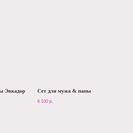
зы Эвкадор
Сет для мужа & папы
6 100
р.