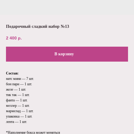
Подарочный сладкий набор №13
2 400
р.
В корзину
Состав:
натс мини — 7 шт.
бон пари — 1 шт.
желе — 1 шт.
тик так — 1 шт.
фанта — 1 шт.
меллер — 1 шт.
мармелад — 1 шт.
упаковка — 1 шт.
лента — 1 шт.
*Наполнение бокса может меняться