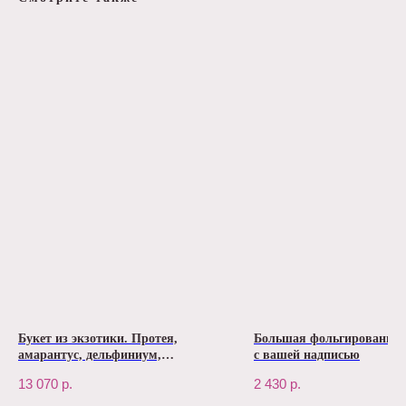
Букет из экзотики. Протея,
Большая фольгированная
амарантус, дельфиниум,
с вашей надписью
антуриум. №88
13 070
р.
2 430
р.