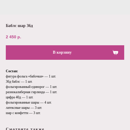
Баблс шар 36д
2 450
р.
В корзину
Состав:
фигура фольга «бабочки» — 1 шт.
36д баблс — 1 шт.
фольгированный единорог — 1 шт.
разнокалиберная гирлянда — 1 шт.
цифра 40д — 1 шт.
фольгированные шары — 4 шт.
латексные шары — 3 шт.
шар с конфетти — 3 шт.
Смотрите также