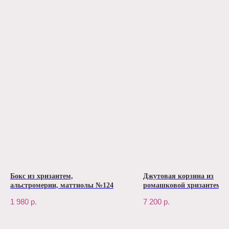
Бокс из хризантем,
Джутовая корзина из
альстромерии, маттиолы №124
ромашковой хризантемы
1 980
р.
7 200
р.