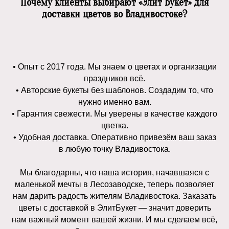
Почему клиенты выбирают «Элит Букет» для
Розы
Гортензии
Хризантемы
Пионы
доставки цветов во Владивостоке?
Контакты
+7 (994) 103-40-40
на связи с 9 до 21
• Опыт с 2017 года. Мы знаем о цветах и организации
праздников всё.
Адреса
• Авторские букеты без шаблонов. Создадим то, что
г. Владивосток, ул. Русская 88
нужно именно вам.
г. Лесозаводск, KinderDv ул. Калининская 29
• Гарантия свежести. Мы уверены в качестве каждого
цветка.
Пгт. Кировский, KinderDv ул. Гагарина 89М
• Удобная доставка. Оперативно привезём ваш заказ
в любую точку Владивостока.
Политика обработки персональных данных
Мы благодарны, что наша история, начавшаяся с
© ЭлитБукет 2026
Сделано в Эдс
маленькой мечты в Лесозаводске, теперь позволяет
нам дарить радость жителям Владивостока. Заказать
цветы с доставкой в ЭлитБукет — значит доверить
нам важный момент вашей жизни. И мы сделаем всё,