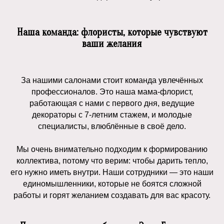
Наша команда: флористы, которые чувствуют
ваши желания
За нашими салонами стоит команда увлечённых
профессионалов. Это наша мама-флорист,
работающая с нами с первого дня, ведущие
декораторы с 7-летним стажем, и молодые
специалисты, влюблённые в своё дело.
Мы очень внимательно подходим к формированию
коллектива, потому что верим: чтобы дарить тепло,
его нужно иметь внутри. Наши сотрудники — это наши
Навигация
единомышленники, которые не боятся сложной
О нас
Доставка
Услуги
Отзывы
Контакты
работы и горят желанием создавать для вас красоту.
Собрать свой букет
Каталог
Цветы
Цветы