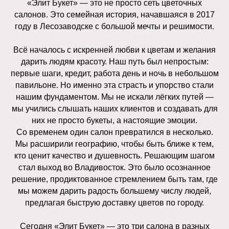
«Элит Букет» — это не просто сеть цветочных
салонов. Это семейная история, начавшаяся в 2017
году в Лесозаводске с большой мечты и решимости.
Всё началось с искренней любви к цветам и желания
дарить людям красоту. Наш путь был непростым:
первые шаги, кредит, работа день и ночь в небольшом
павильоне. Но именно эта страсть и упорство стали
нашим фундаментом. Мы не искали лёгких путей —
мы учились слышать наших клиентов и создавать для
них не просто букеты, а настоящие эмоции.
Со временем один салон превратился в несколько.
Доставка
О нас
Услуги
Отзывы
Контакты
Мы расширили географию, чтобы быть ближе к тем,
кто ценит качество и душевность. Решающим шагом
стал выход во Владивосток. Это было осознанное
Доставка
О нас
Услуги
Отзывы
Контакты
решение, продиктованное стремлением быть там, где
Собрать свой
мы можем дарить радость большему числу людей,
букет
предлагая быструю доставку цветов по городу.
Собрать свой
Сегодня «Элит Букет» — это три салона в разных
букет